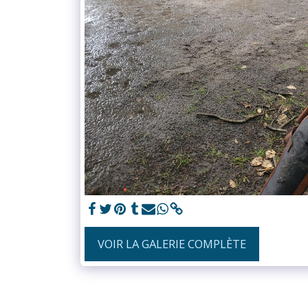
VOIR LA GALERIE COMPLÈTE